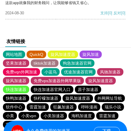
这款app就像我的财务顾问，让我能够省钱又省心。
2024-08-30
支持
[0]
反对
[0]
友情链接
网站地图
QuickQ
旋风加速度器
旋风加速
坚果加速器
tiktok加速器
狗急加速器官网
免费vqn外网加速
小蓝鸟
优途加速器官网
风驰加速器
旋风加速器
免费vps加速器外网苹果版
旋风加速度器
快连加速器
快连加速器官网入口
原子加速器
快鸭加速器
快柠檬加速器
旋风加速度器
外网网址导航
软件中心
雷霆加速
狂飙加速器
哔咔漫画
瑞乐小说
小美
小美vpn
小美加速器
海鸥加速度
雷霆加速
雷霆加速下载
雷霆加速版ins
海鸥加速器下载
永久免费使用的加速器
下载