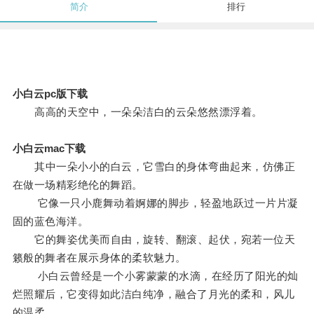
简介
排行
小白云pc版下载
高高的天空中，一朵朵洁白的云朵悠然漂浮着。
小白云mac下载
其中一朵小小的白云，它雪白的身体弯曲起来，仿佛正
在做一场精彩绝伦的舞蹈。
它像一只小鹿舞动着婀娜的脚步，轻盈地跃过一片片凝
固的蓝色海洋。
它的舞姿优美而自由，旋转、翻滚、起伏，宛若一位天
籁般的舞者在展示身体的柔软魅力。
小白云曾经是一个小雾蒙蒙的水滴，在经历了阳光的灿
烂照耀后，它变得如此洁白纯净，融合了月光的柔和，风儿
的温柔。