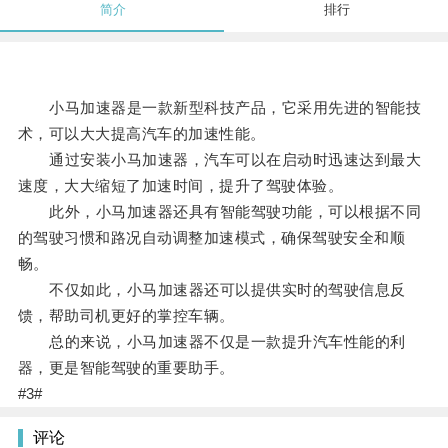
简介
排行
小马加速器是一款新型科技产品，它采用先进的智能技
术，可以大大提高汽车的加速性能。
通过安装小马加速器，汽车可以在启动时迅速达到最大
速度，大大缩短了加速时间，提升了驾驶体验。
此外，小马加速器还具有智能驾驶功能，可以根据不同
的驾驶习惯和路况自动调整加速模式，确保驾驶安全和顺
畅。
不仅如此，小马加速器还可以提供实时的驾驶信息反
馈，帮助司机更好的掌控车辆。
总的来说，小马加速器不仅是一款提升汽车性能的利
器，更是智能驾驶的重要助手。
#3#
评论