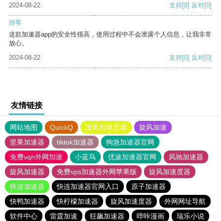
2024-08-22
支持
[0]
反对
[0]
游客
这款加速器app的安全性很高，使用过程中不会泄露个人信息，让我非常
放心。
2024-08-22
支持
[0]
反对
[0]
友情链接
网站地图
QuickQ
旋风加速度器
旋风加速
坚果加速器
tiktok加速器
狗急加速器官网
免费vqn外网加速
小蓝鸟
优途加速器官网
风驰加速器
旋风加速器
免费vps加速器外网苹果版
旋风加速度器
快连加速器
快连加速器官网入口
原子加速器
快鸭加速器
快柠檬加速器
旋风加速度器
外网网址导航
软件中心
雷霆加速
狂飙加速器
哔咔漫画
瑞乐小说