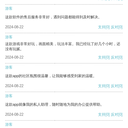
游客
这款软件的售后服务非常好，遇到问题都能得到及时解决。
2024-08-22
支持
[0]
反对
[0]
游客
这款游戏非常好玩，画面精美，玩法丰富。我已经玩了好几个小时，还
没有玩腻。
2024-08-22
支持
[0]
反对
[0]
游客
这款app的社区氛围很温馨，让我能够感受到家的温暖。
2024-08-22
支持
[0]
反对
[0]
游客
这款app就像我的私人助理，随时随地为我的办公提供帮助。
2024-08-22
支持
[0]
反对
[0]
游客