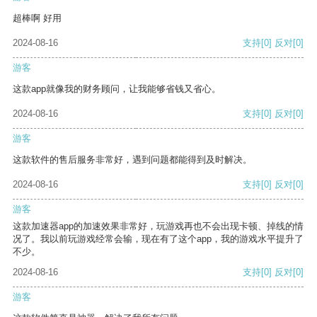
超棒啊 好用
2024-08-16
支持
[0]
反对
[0]
游客
这款app就像我的财务顾问，让我能够省钱又省心。
2024-08-16
支持
[0]
反对
[0]
游客
这款软件的售后服务非常好，遇到问题都能得到及时解决。
2024-08-16
支持
[0]
反对
[0]
游客
这款加速器app的加速效果非常好，玩游戏再也不会出现卡顿、掉线的情
况了。我以前玩游戏经常会输，现在有了这个app，我的游戏水平提升了
不少。
2024-08-16
支持
[0]
反对
[0]
游客