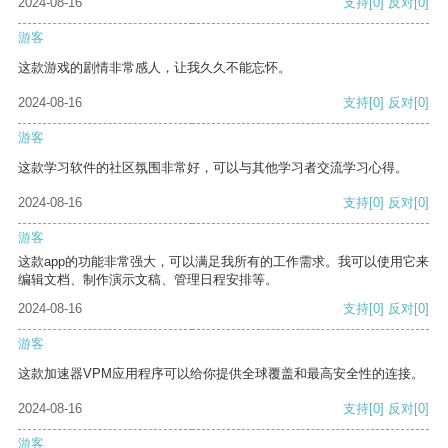
2024-08-16
支持
[0]
反对
[0]
游客
这款游戏的剧情非常感人，让我久久不能忘怀。
2024-08-16
支持
[0]
反对
[0]
游客
这款学习软件的社区氛围非常好，可以与其他学习者交流学习心得。
2024-08-16
支持
[0]
反对
[0]
游客
这款app的功能非常强大，可以满足我所有的工作需求。我可以使用它来
编辑文档、制作演示文稿、管理日程安排等。
2024-08-16
支持
[0]
反对
[0]
游客
这款加速器VPM应用程序可以给你提供全球覆盖和最高安全性的连接。
2024-08-16
支持
[0]
反对
[0]
游客